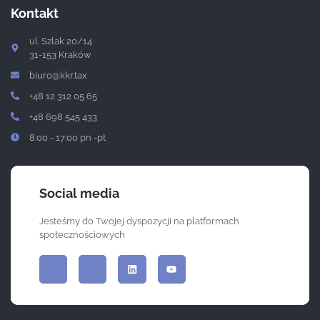
Kontakt
ul. Szlak 20/14
31-153 Kraków
biuro@kkr.tax
+48 12 312 05 65
+48 698 545 433
8:00 - 17:00 pn -pt
Social media
Jesteśmy do Twojej dyspozycji na platformach
społecznościowych