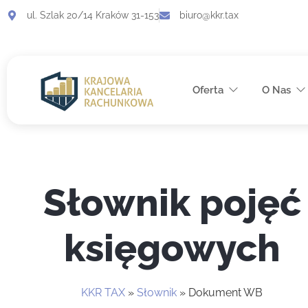
ul. Szlak 20/14 Kraków 31-153
biuro@kkr.tax
Oferta
O Nas
Słownik pojęć
księgowych
KKR TAX
»
Słownik
»
Dokument WB