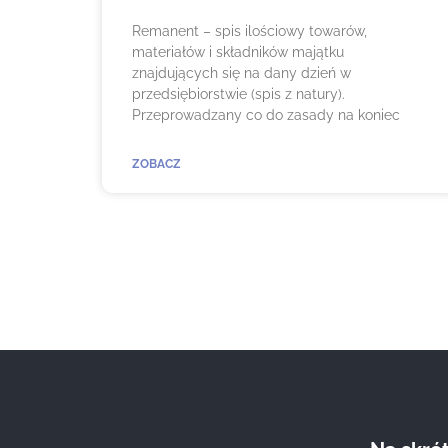
Remanent – spis ilościowy towarów,
materiałów i składników majątku
znajdujących się na dany dzień w
przedsiębiorstwie (spis z natury).
Przeprowadzany co do zasady na koniec
ZOBACZ