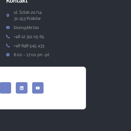
Kontakt
ul. Szlak 20/14
31-153 Kraków
biuro@kkr.tax
+48 12 312 05 65
+48 698 545 433
8:00 - 17:00 pn -pt