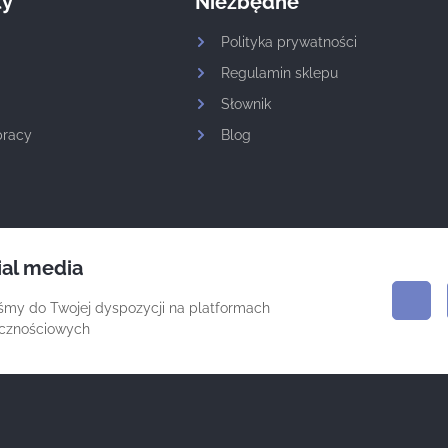
ty
Niezbędne
Polityka prywatności
Regulamin sklepu
Słownik
pracy
Blog
ial media
śmy do Twojej dyspozycji na platformach
ecznościowych