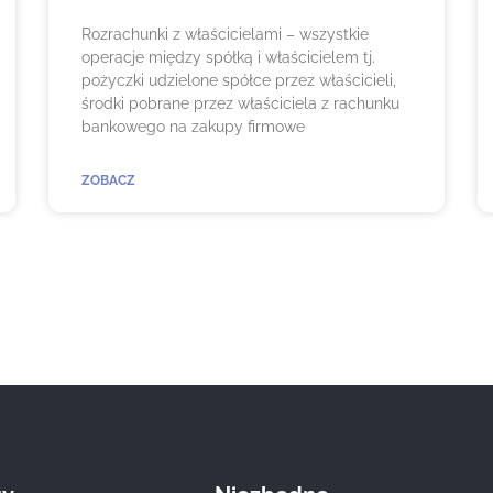
Rozrachunki z właścicielami – wszystkie
operacje między spółką i właścicielem tj.
pożyczki udzielone spółce przez właścicieli,
środki pobrane przez właściciela z rachunku
bankowego na zakupy firmowe
ZOBACZ