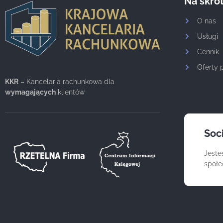
Na skró
O nas
Usługi
Cennik
Oferty 
KKR
– Kancelaria rachunkowa dla
wymagających
klientów
Soc
Jeste
społ