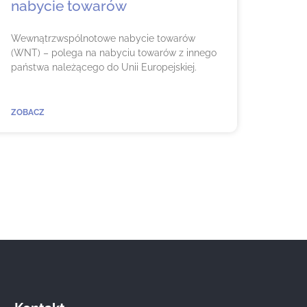
nabycie towarów
Wewnątrzwspólnotowe nabycie towarów
(WNT) – polega na nabyciu towarów z innego
państwa należącego do Unii Europejskiej.
ZOBACZ