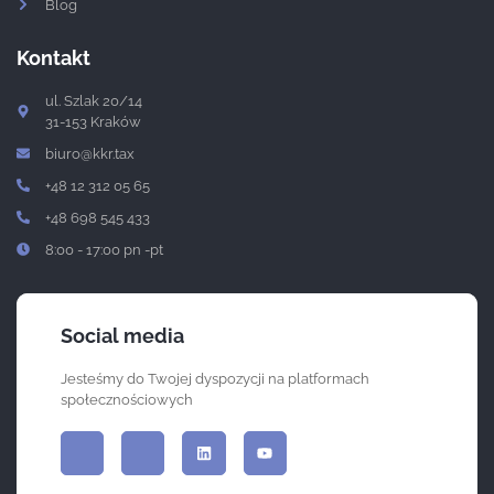
Blog
Kontakt
ul. Szlak 20/14
31-153 Kraków
biuro@kkr.tax
+48 12 312 05 65
+48 698 545 433
8:00 - 17:00 pn -pt
Social media
Jesteśmy do Twojej dyspozycji na platformach
społecznościowych