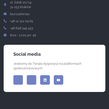
ul. Szlak 20/14
31-153 Kraków
biuro@kkr.tax
+48 12 312 05 65
+48 698 545 433
8:00 - 17:00 pn -pt
Social media
Jesteśmy do Twojej dyspozycji na platformach
społecznościowych