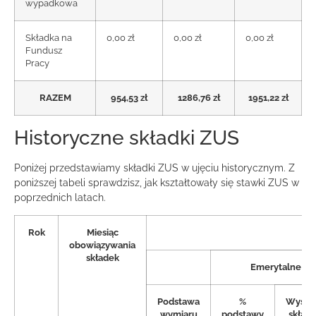
wypadkowa
Składka na
0,00 zł
0,00 zł
0,00 zł
Fundusz
Pracy
RAZEM
954,53 zł
1286,76 zł
1951,22 zł
Historyczne składki ZUS
Poniżej przedstawiamy składki ZUS w ujęciu historycznym. Z
poniższej tabeli sprawdzisz, jak kształtowały się stawki ZUS w
poprzednich latach.
Rok
Miesiąc
obowiązywania
składek
Emerytalne
Podstawa
%
Wysok
wymiaru
podstawy
składk