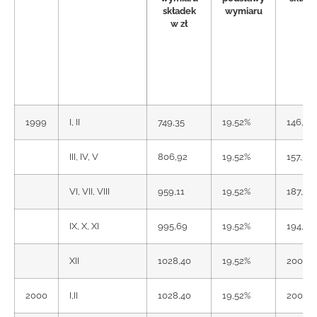
składek
wymiaru
zł
w zł
1999
I, II
749,35
19,52%
146,27
III, IV, V
806,92
19,52%
157,51
VI, VII, VIII
959,11
19,52%
187,22
IX, X, XI
995,69
19,52%
194,36
XII
1028,40
19,52%
200,74
2000
I,II
1028,40
19,52%
200,74