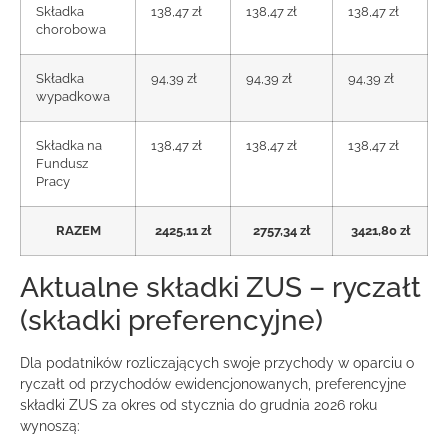
Składka
138,47 zł
138,47 zł
138,47 zł
chorobowa
Składka
94,39 zł
94,39 zł
94,39 zł
wypadkowa
Składka na
138,47 zł
138,47 zł
138,47 zł
Fundusz
Pracy
RAZEM
2425,11 zł
2757,34 zł
3421,80 zł
Aktualne składki ZUS – ryczałt
(składki preferencyjne)
Dla podatników rozliczających swoje przychody w oparciu o
ryczałt od przychodów ewidencjonowanych, preferencyjne
składki ZUS za okres od stycznia do grudnia 2026 roku
wynoszą: