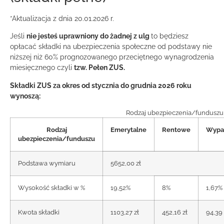
*Aktualizacja z dnia 20.01.2026 r.
Jeśli
nie jesteś uprawniony do żadnej z ulg
to będziesz
opłacać składki na ubezpieczenia społeczne od podstawy nie
niższej niż 60% prognozowanego przeciętnego wynagrodzenia
miesięcznego czyli
tzw. Pełen ZUS.
Składki ZUS za okres od stycznia do grudnia 2026 roku
wynoszą:
Rodzaj ubezpieczenia/funduszu
Rodzaj
Emerytalne
Rentowe
Wypa
ubezpieczenia/funduszu
Podstawa wymiaru
5652,00 zł
Wysokość składki w %
19,52%
8%
1,67%
Kwota składki
1103,27 zł
452,16 zł
94,39 