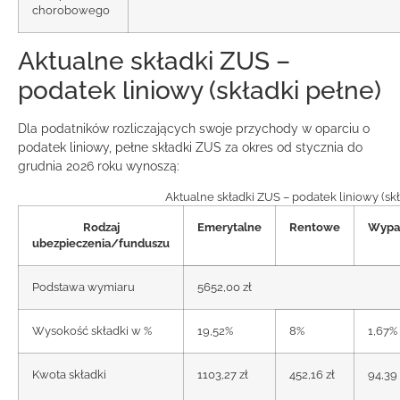
chorobowego
Aktualne składki ZUS –
podatek liniowy (składki pełne)
Dla podatników rozliczających swoje przychody w oparciu o
podatek liniowy, pełne składki ZUS za okres od stycznia do
grudnia 2026 roku wynoszą:
Aktualne składki ZUS – podatek liniowy (skł
Rodzaj
Emerytalne
Rentowe
Wypa
ubezpieczenia/funduszu
Podstawa wymiaru
5652,00 zł
Wysokość składki w %
19,52%
8%
1,67%
Kwota składki
1103,27 zł
452,16 zł
94,39 