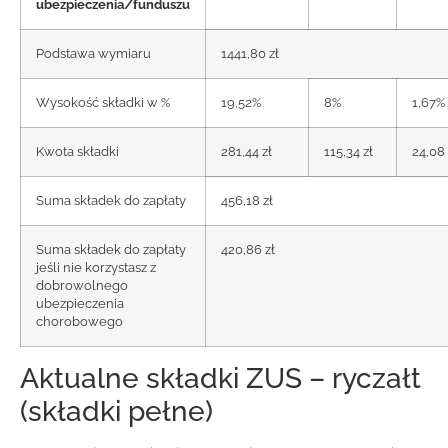
ubezpieczenia/funduszu
Podstawa wymiaru
1441,80 zł
Wysokość składki w %
19,52%
8%
1,67%
Kwota składki
281,44 zł
115,34 zł
24,08 
Suma składek do zapłaty
456,18 zł
Suma składek do zapłaty
420,86 zł
jeśli nie korzystasz z
dobrowolnego
ubezpieczenia
chorobowego
Aktualne składki ZUS – ryczałt
(składki pełne)