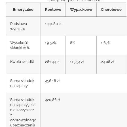
Emerytalne
Rentowe
Wypadkowe
Chorobowe
Podstawa
1441,80 zł
wymiaru
Wysokość
19,52%
8%
1,67%
składki w %
Kwota składki
281,44 zł
115,34 zł
24,08 zł
Suma składek
456,18 zł
do zapłaty
Suma składek
420,86 zł
do zapłaty jeśli
nie korzystasz
z
dobrowolnego
ubezpieczenia