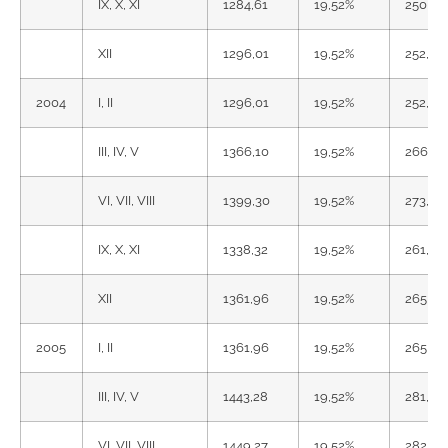
IX, X, XI
1284,61
19,52%
250,76
XII
1296,01
19,52%
252,98
2004
I, II
1296,01
19,52%
252,98
III, IV, V
1366,10
19,52%
266,66
VI, VII, VIII
1399,30
19,52%
273,14
IX, X, XI
1338,32
19,52%
261,24
XII
1361,96
19,52%
265,85
2005
I, II
1361,96
19,52%
265,85
III, IV, V
1443,28
19,52%
281,73
VI, VII, VIII
1449,27
19,52%
282,90