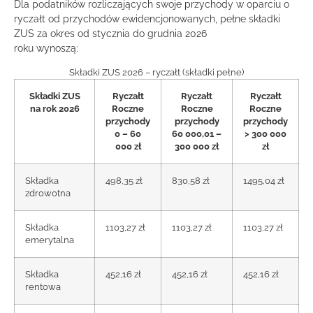
Dla podatników rozliczających swoje przychody w oparciu o
ryczałt od przychodów ewidencjonowanych, pełne składki
ZUS za okres od stycznia do grudnia 2026
roku wynoszą:
Składki ZUS 2026 – ryczałt (składki pełne)
Składki ZUS
Ryczałt
Ryczałt
Ryczałt
na rok 2026
Roczne
Roczne
Roczne
przychody
przychody
przychody
0 – 60
60 000,01 –
> 300 000
000 zł
300 000 zł
zł
Składka
498,35 zł
830,58 zł
1495,04 zł
zdrowotna
Składka
1103,27 zł
1103,27 zł
1103,27 zł
emerytalna
Składka
452,16 zł
452,16 zł
452,16 zł
rentowa