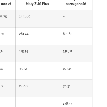
 000 zł
Mały ZUS Plus
oszczędność
65,75
1441,80
–
,31
281,44
821,83
,26
115,34
336,82
,41
35,32
103,15
18
24,08
70,31
–
138,47