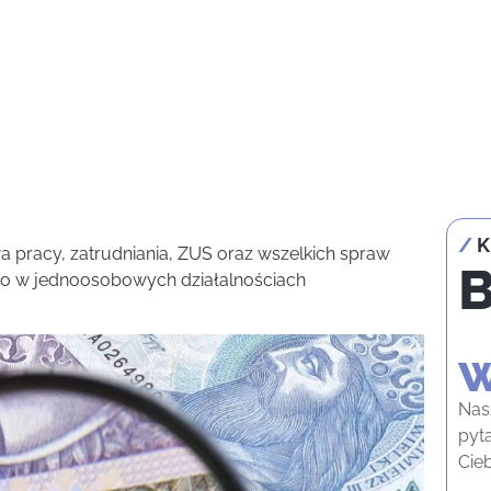
/
K
awa pracy, zatrudniania, ZUS oraz wszelkich spraw
o w jednoosobowych działalnościach
w
Nas
pyt
Cie