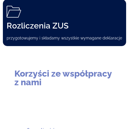
Rozliczenia ZUS
przygotowujemy i składamy wszystkie wymagane deklaracje
Korzyści ze współpracy
z nami
Dzięki współpracy z naszym biurem rachunkowym
zyskasz więcej czasu na inne przedsięwzięcia oraz
pewność, że dokumentacja kadrowo-płacowa firmy
jest prowadzona w sposób zgodny z
obowiązującymi przepisami prawa oraz przyjętymi
normami.