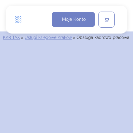
Moje Konto
KKR TAX
»
Usługi księgowe Kraków
»
Obsługa kadrowo-płacowa