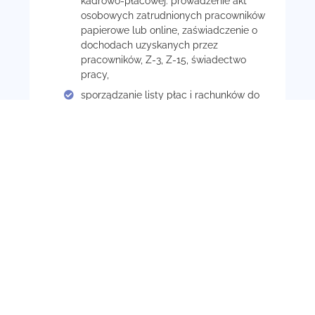
kadrowo-płacowej: prowadzenie akt
osobowych zatrudnionych pracowników
papierowe lub online, zaświadczenie o
dochodach uzyskanych przez
pracowników, Z-3, Z-15, świadectwo
pracy,
sporządzanie listy płac i rachunków do
umów cywilnoprawnych, powołań,
przygotowanie pasków wynagrodzeń lub
konsultowanie wynagrodzenia
pracownika bezpośrednio ze specjalistą
jeśli zajdzie potrzeba,
rozliczenia PFRON, PPK,
ewidencja nieobecności pracowniczej
oraz urlopów wypoczynkowych,
okolicznościowych przypomnienie o
badaniach lekarskich i BHP,
zgłoszenie do ZUS i rozliczenie urlopu
macierzyńskiego, tacierzyńskiego,
wychowawczego,