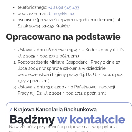
telefonicznego:
+48 698 545 433
poprzez e-mail:
biuro@kkr.tax
osobiście (po wcześniejszym uzgodnieniu terminu): ul.
Szlak 20/14, 31-153 Kraków
Opracowano na podstawie
Ustawa z dnia 26 czerwca 1974 r. – Kodeks pracy (t.j. Dz.
U. z 2025 r. poz. 277 z późn. zm.)
Rozporządzenie Ministra Gospodarki i Pracy z dnia 27
lipca 2004 r. w sprawie szkolenia w dziedzinie
bezpieczeństwa i higieny pracy (t.j. Dz. U. z 2024 r. poz.
1327 z późn. zm.)
Ustawa z dnia 13.04.2007 r. o Państwowej Inspekcji
Pracy (t.j. Dz. U. z 2024 r. poz. 1712 z późn. zm.)
Krajowa Kancelaria Rachunkowa
/
Bądźmy
w kontakcie
Nasz zespół z przyjemnością odpowie na Twoje pytania.