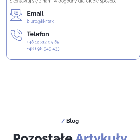
Skontaktuj się z nami w dogodny dla Ciebie sposób.
Email
biuro@kkr.tax
Telefon
+48 12 312 05 65
+48 698 545 433
Blog
/
Pozostałe
Artykuły