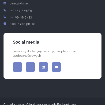
biuro@kkr.tax
+48 12 312 05 65
+48 698 545 433
8:00 - 17:00 pn -pt
Social media
Jesteśmy do Twojej dyspozycji na platformach
społecznościowych
Copyright @ 2026 Krajowa Kancelaria Rachunkowa