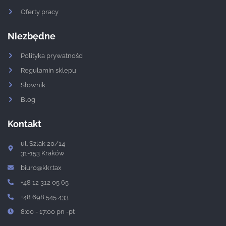
Oferty pracy
Niezbędne
Polityka prywatności
Regulamin sklepu
Słownik
Blog
Kontakt
ul. Szlak 20/14
31-153 Kraków
biuro@kkr.tax
+48 12 312 05 65
+48 698 545 433
8:00 - 17:00 pn -pt